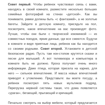
Совет первый
. Чтобы ребенок чувствовал связь с вами,
находясь в своей комнате, разместите несколько больших
семейных фотографий на стенах «детской». Как вы
понимаете, рамки должны быть «с фантазией», а не золотые
багеты. Зайдите в детскую комнату, присядьте на пол,
посмотрите, какое впечатление на вас производят фото.
Лучше, чтобы они были с творческой изюминкой — из
совместных поездок, яркие дачные, где все смеются. Будучи
в комнате и видя приятные лица, ребенок как бы находится
со своими родными.
Совет второй.
Установите в детской
безопасное радио. Пусть там нон-стопом крутятся сказки и
песни для малышей. А вот телевизора и компьютера в
комнате быть не должно. Кроха получает очень много
информации. Даже птица, которая присела на карниз, для
него — сильное впечатление. И масса новых впечатлений
приводят к утомлению. Представьте: вы моете посуду, а
ребенок посмотрел пять новых мультиков подряд.
Перегрузка нервной системы такая, что дома появляется
«ураган», бегающий, прыгающий и кричащий.
Печально смотреть на выбор мебели, который предлагается