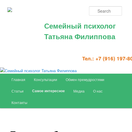
Sear
Семейный психолог
Татьяна Филиппова
Тел.:
+7 (916) 197-8
Main menu
Главная
Консультации
Обмен премудростями
Skip to primary content
Самое интересное
Статьи
Медиа
О нас
Контакты