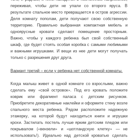
переживая, чтобы дети не упали со второго яруса. В
результате спальное место превращается в остров агрессии.
Деля комнату пополам, дети получают свою собственную
территорию. Правильно выбранная компактная мебель и
одноярусные кровати сделают помещение просторным.
Важно, чтобы у каждого ребенка был свой собственный
шкаф, где будет стоять особая коробка с самыми любимыми
и важными игрушками. И вещи из нее дети могут получать
только с разрешения друг друга.
Вариант третий – если у ребенка нет собственной комнаты.
Когда малыш живет в одной комнате со взрослыми, важно
сделать ему «свой островок». Под его кровать положите
коврик или фрагмент паласа с детским рисунком.
Приобретите декоративные наклейки и оформите стену возле
спального места ребенка. Рядом расположите надежную
этажерку, на которой будут находиться книги и игрушки
крохи. Застилать постель лучше ярким детским пледом или
покрывалом («вензели» и «шотландскую клетку» — не
использовать!). Идеально над детской кроватью сделать