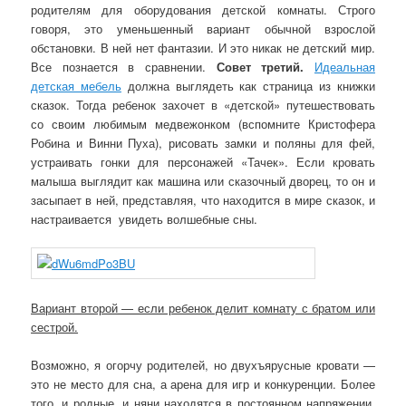
родителям для оборудования детской комнаты. Строго
говоря, это уменьшенный вариант обычной взрослой
обстановки. В ней нет фантазии. И это никак не детский мир.
Все познается в сравнении.
Совет третий.
Идеальная
детская мебель
должна выглядеть как страница из книжки
сказок. Тогда ребенок захочет в «детской» путешествовать
со своим любимым медвежонком (вспомните Кристофера
Робина и Винни Пуха), рисовать замки и поляны для фей,
устраивать гонки для персонажей «Тачек». Если кровать
малыша выглядит как машина или сказочный дворец, то он и
засыпает в ней, представляя, что находится в мире сказок, и
настраивается увидеть волшебные сны.
Вариант второй — если ребенок делит комнату с братом или
сестрой.
Возможно, я огорчу родителей, но двухъярусные кровати —
это не место для сна, а арена для игр и конкуренции. Более
того, и родные, и няни находятся в постоянном напряжении,