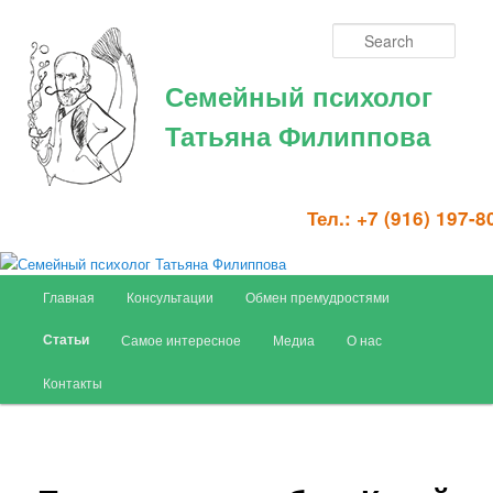
Sear
Семейный психолог
Татьяна Филиппова
Тел.:
+7 (916) 197-8
Main menu
Главная
Консультации
Обмен премудростями
Skip to primary content
Статьи
Самое интересное
Медиа
О нас
Контакты